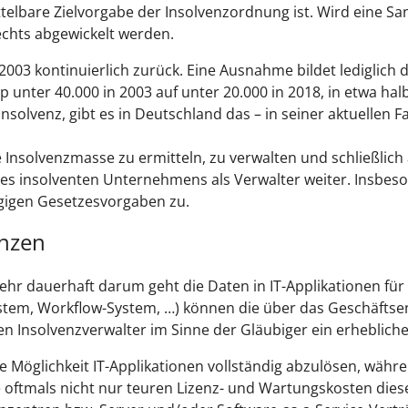
ttelbare Zielvorgabe der Insolvenzordnung ist. Wird eine 
chts abgewickelt werden.
03 kontinuierlich zurück. Eine Ausnahme bildet lediglich d
 unter 40.000 in 2003 auf unter 20.000 in 2018, in etwa ha
enz, gibt es in Deutschland das – in seiner aktuellen Fas
e Insolvenzmasse zu ermitteln, zu verwalten und schließlich 
 des insolventen Unternehmens als Verwalter weiter. Insbe
ngigen Gesetzesvorgaben zu.
enzen
hr dauerhaft darum geht die Daten in IT-Applikationen für
stem, Workflow-System, …) können die über das Geschäftse
en Insolvenzverwalter im Sinne der Gläubiger ein erheblich
ie Möglichkeit IT-Applikationen vollständig abzulösen, währ
die oftmals nicht nur teuren Lizenz- und Wartungskosten d