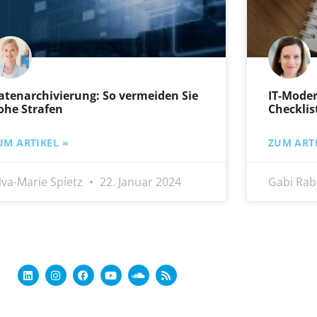
atenarchivierung: So vermeiden Sie
IT-Moder
ohe Strafen
Checklis
UM ARTIKEL »
ZUM ARTI
ilva-Marie Spietz
22. Januar 2024
Gabi Rab