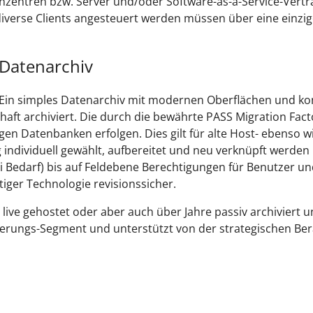
zentren bzw. Server und/oder Software-as-a-Service-Vertr
verse Clients angesteuert werden müssen über eine einzig
 Datenarchiv
. Ein simples Datenarchiv mit modernen Oberflächen und ko
ft archiviert. Die durch die bewährte PASS Migration Fact
gen Datenbanken erfolgen. Dies gilt für alte Host- ebenso
g individuell gewählt, aufbereitet und neu verknüpft werde
i Bedarf) bis auf Feldebene Berechtigungen für Benutzer und
iger Technologie revisionssicher.
ive gehostet oder aber auch über Jahre passiv archiviert un
ivierungs-Segment und unterstützt von der strategischen Be