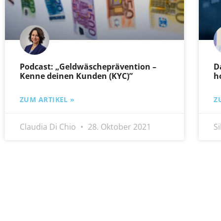
Podcast: „Geldwäscheprävention –
D
Kenne deinen Kunden (KYC)”
h
ZUM ARTIKEL »
Z
Claudia Di Chio
28. Oktober 2021
S