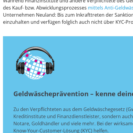
Während Finanzinstitute und andere Verpflichtete des G
des Kauf- bzw. Abwicklungsprozesses
mittels Anti-Geldwä
Unternehmen Neuland: Bis zum Inkrafttreten der Sanktio
einzuhalten und verfügen folglich auch nicht über KYC-P
Geldwäscheprävention – kenne dei
Zu den Verpflichteten aus dem Geldwäschegesetz (Gw
Kreditinstitute und Finanzdienstleister, sondern au
Notare, Goldhändler und viele mehr. Bei der wirksame
Know-Your-Customer-Lösung (KYC) helfen.