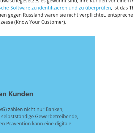
eldwäschegesetzes es gewohnt sind, ihre Kunden vor einem
sche-Software zu identifizieren und zu überprüfen
, ist das 
nen gegen Russland waren sie nicht verpflichtet, entspre
rozesse (Know Your Customer).
nen Kunden
G) zählen nicht nur Banken,
ch selbstständige Gewerbetreibende,
n Prävention kann eine digitale