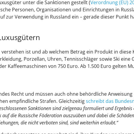
xusgüter unter die Sanktionen gestellt (
Verordnung (EU) 2
tische Personen, Organisationen und Einrichtungen in Russla
auf zur Verwendung in Russland ein – gerade dieser Punkt ha
 Luxusgütern
erstehen ist und ab welchem Betrag ein Produkt in diese Kat
nderkleidung, Porzellan, Uhren, Tennisschläger sowie Ski ein
der Kaffeemaschinen von 750 Euro. Ab 1.500 Euro gelten Mu
endes Recht und müssen auch ohne behördliche Anweisung 
ohen empfindliche Strafen. Gleichzeitig
schreibt das Bundesm
schlossenen Sanktionen sind zielgenau formuliert und Ergebnis e
ck auf die Russische Föderation auszuüben und dabei die Schäden
hungen, die nicht verboten sind, sind weiterhin erlaubt.“