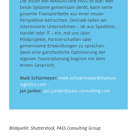
Die Vision von MANSIO und PASS ist klar: Wer
beide Systeme gemeinsam denkt, kann seine
gesamte Transportkette aus einer neuen
Perspektive betrachten. Deshalb laden wir
interessierte Unternehmen – ob aus Spedition,
Handel oder IT – ein, mit uns über
Pilotprojekte, Partnerschaften oder
gemeinsame Entwicklungen zu sprechen.
Denn eine ganzheitliche Optimierung der
eigenen Tourenplanung beginnt mit dem
ersten Gespräch.
Maik Schürmeyer:
maik.schuermeyer@mansio-
logistics.com
Jan Junker:
jan.junker@pass-consulting.com
Bildquelle: Shutterstock, PASS Consulting Group