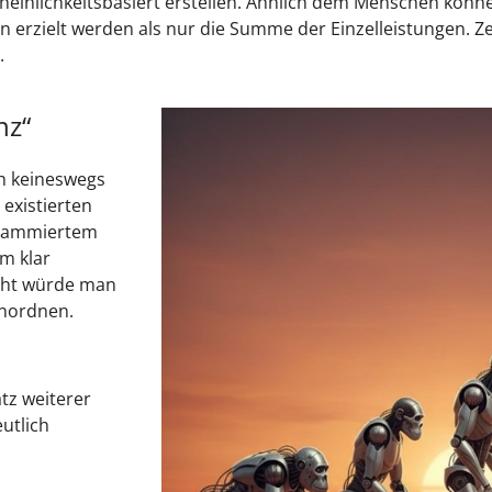
heinlichkeitsbasiert erstellen. Ähnlich dem Menschen könn
n erzielt werden als nur die Summe der Einzelleistungen. Zei
.
nz“
ch keineswegs
 existierten
grammiertem
m klar
icht würde man
inordnen.
tz weiterer
utlich