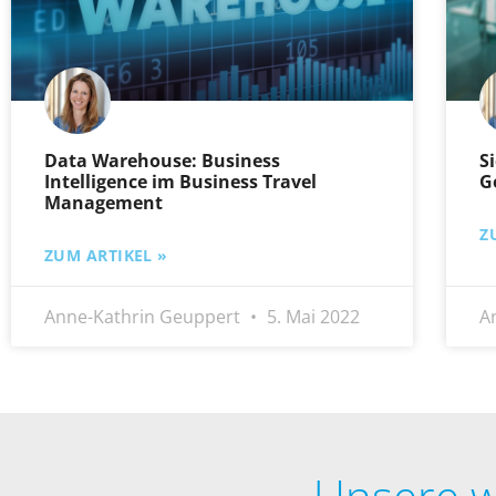
Data Warehouse: Business
S
Intelligence im Business Travel
G
Management
Z
ZUM ARTIKEL »
Anne-Kathrin Geuppert
5. Mai 2022
A
Unsere w