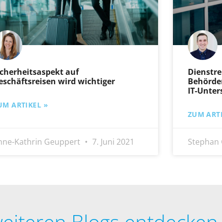
icherheitsaspekt auf
Dienstr
eschäftsreisen wird wichtiger
Behörden
IT-Unter
UM ARTIKEL »
ZUM ARTI
nne-Kathrin Geuppert
7. Juni 2021
Stephan 
eiteren Blogs entdecken