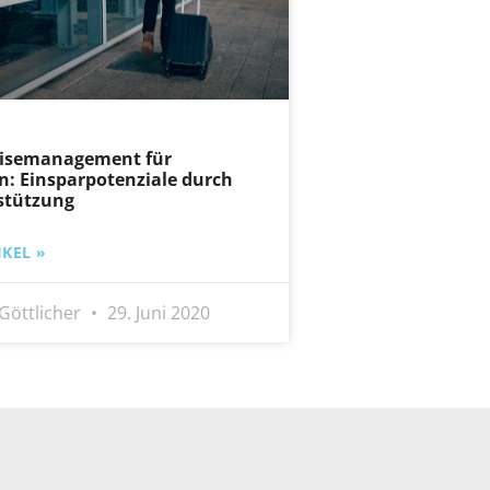
eisemanagement für
: Einsparpotenziale durch
stützung
KEL »
Göttlicher
29. Juni 2020