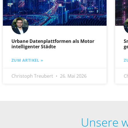
Urbane Datenplattformen als Motor
S
intelligenter Städte
g
ZUM ARTIKEL »
Z
Christoph Treubert
26. Mai 2026
C
Unsere w